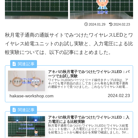
2024.01.29
2024.02.23
秋月電子通商の通販サイトでみつけたワイヤレスLEDとワ
イヤレス給電ユニットのお試し実験と、入力電圧による比
較実験については、以下の記事にまとめました。
アキバの秋月電子でみつけたワイヤレスLED：パ
ーツでお試し実験
ワイヤレスLEDのパーツとリード線付きチップLEDは、ア
キバでも電子部品の店として古くから有名な秋月電子通商
の通販サイトで見つけました。これならワイヤレス給電を
利用してガンプラにチップLEDを組み込めそうだと思い早
速購入し実験した結果を説明します。
2024.02.23
hakase-workshop.com
アキバの秋月電子でみつけたワイヤレスLED：入
力電圧による比較実験
秋月電子通商でみつけたワイヤレスLEDとワイヤレス給電
ユニットを使い、入力電圧によりどこまでワイヤレスLED
を給電ユニットから離せるかを実験で確認しました。5Vと
9VのACアダプタを使ったワイヤレスLEDの点灯実験を結