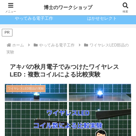
ブログとKindle出版
驚きのガンプラ
博士のワークショップ
メニュー
検索
やってみる電子工作
はかせセレクト
PR
ホーム
やってみる電子工作
ワイヤレスLED部品の
実験
アキバの秋月電子でみつけたワイヤレス
LED：複数コイルによる比較実験
ワイヤレスLED部品の実験