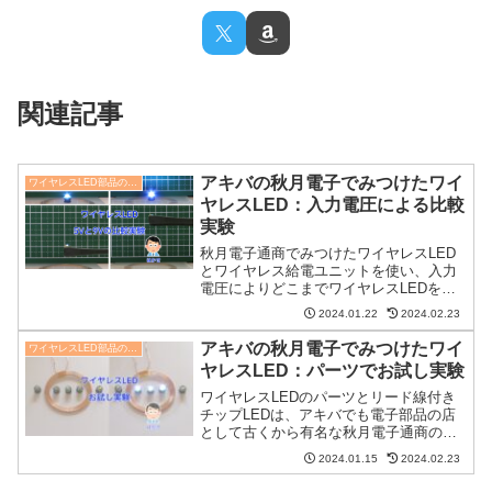
関連記事
アキバの秋月電子でみつけたワイ
ワイヤレスLED部品の実験
ヤレスLED：入力電圧による比較
実験
秋月電子通商でみつけたワイヤレスLED
とワイヤレス給電ユニットを使い、入力
電圧によりどこまでワイヤレスLEDを給
電ユニットから離せるかを実験で確認し
2024.01.22
2024.02.23
ました。5Vと9VのACアダプタを使った
ワイヤレスLEDの点灯実験を結果につい
アキバの秋月電子でみつけたワイ
ワイヤレスLED部品の実験
て説明します。
ヤレスLED：パーツでお試し実験
ワイヤレスLEDのパーツとリード線付き
チップLEDは、アキバでも電子部品の店
として古くから有名な秋月電子通商の通
販サイトで見つけました。これならワイ
2024.01.15
2024.02.23
ヤレス給電を利用してガンプラにチップ
LEDを組み込めそうだと思い早速購入し