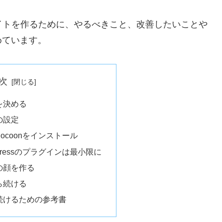
イトを作るために、やるべきこと、改善したいことや
めています。
次
を決める
の設定
マCocoonをインストール
dPressのプラグインは最小限に
の顔を作る
ら続ける
続けるための参考書