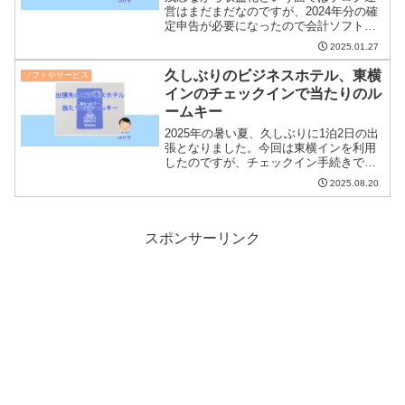
営はまだまだなのですが、2024年分の確
定申告が必要になったので会計ソフトを
使ってみることにしました。最終的に
2025.01.27
freee会計を選びましたので、なぜ選んだ
かや使いはじめての感想について説明し
久しぶりのビジネスホテル、東横
ソフトやサービス
ます。
インのチェックインで当たりのル
ームキー
2025年の暑い夏、久しぶりに1泊2日の出
張となりました。今回は東横インを利用
したのですが、チェックイン手続きで青
い「当たったで～」ルームキーが出てき
2025.08.20
た話をまとめました。くじに当たった経
験があまりないのでピンときませんでし
たが、面白い体験でした。
スポンサーリンク