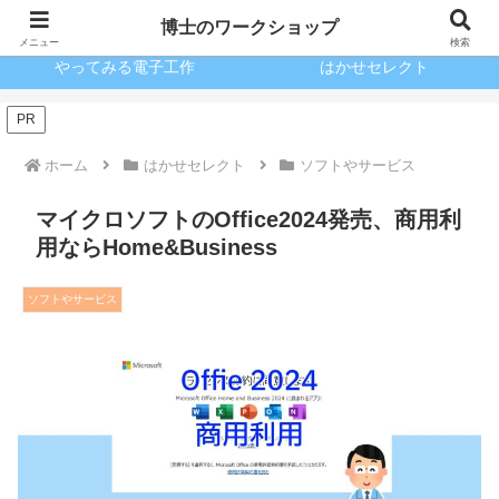
ブログとKindle出版
驚きのガンプラ
博士のワークショップ
メニュー
検索
やってみる電子工作
はかせセレクト
PR
ホーム
はかせセレクト
ソフトやサービス
マイクロソフトのOffice2024発売、商用利
用ならHome&Business
ソフトやサービス