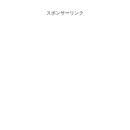
替えた体験を含め、座面張り替え作業に
ついて説明します。
スポンサーリンク