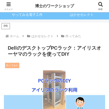
ブログとKindle出版
驚きのガンプラ
博士のワークショップ
メニュー
検索
やってみる電子工作
はかせセレクト
PR
ホーム
はかせセレクト
作ってみた
DellのデスクトップPCラック：アイリスオ
ーヤマのラックを使ってDIY
作ってみた