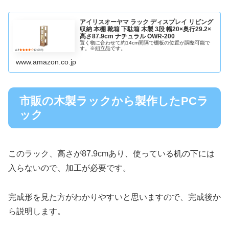
アイリスオーヤマ ラック ディスプレイ リビング
収納 本棚 靴箱 下駄箱 木製 3段 幅20×奥行29.2×
高さ87.9cm ナチュラル OWR-200
置く物に合わせて約14cm間隔で棚板の位置が調整可能で
す。※組立品です。
www.amazon.co.jp
市販の木製ラックから製作したPCラ
ック
このラック、高さが87.9cmあり、使っている机の下には
入らないので、加工が必要です。
完成形を見た方がわかりやすいと思いますので、完成後か
ら説明します。